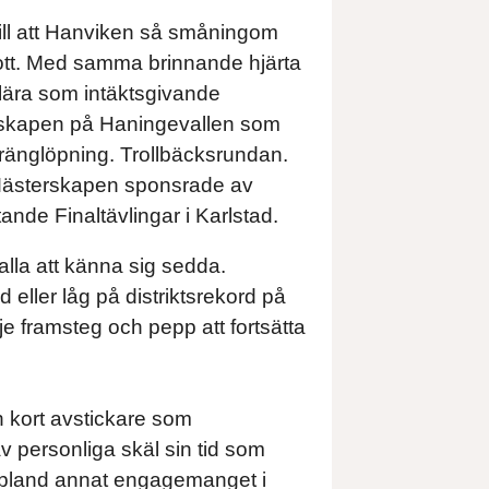
ill att Hanviken så småningom
rott. Med samma brinnande hjärta
lära som intäktsgivande
rskapen på Haningevallen som
ränglöpning. Trollbäcksrundan.
Mästerskapen sponsrade av
ande Finaltävlingar i Karlstad.
lla att känna sig sedda.
eller låg på distriktsrekord på
e framsteg och pepp att fortsätta
en kort avstickare som
 personliga skäl sin tid som
ia bland annat engagemanget i