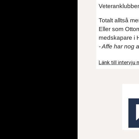
Veteranklubben
Totalt alltså m
Eller som Ottom
medskapare i H
- Affe har nog a
Länk till intervj