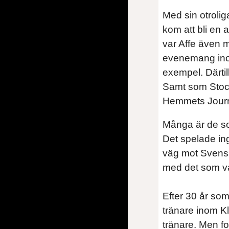
Med sin otroli
kom att bli en
var Affe även 
evenemang ino
exempel. Därti
Samt som Stoc
Hemmets Journal
Många är de so
Det spelade in
väg mot Svensk 
med det som va
Efter 30 år som
tränare inom K
tränare. Men fo