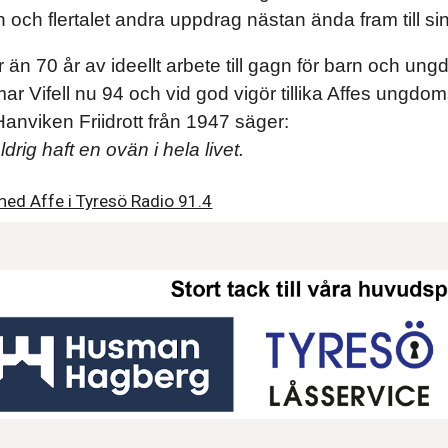
 och flertalet andra uppdrag nästan ända fram till s
er än 70 år av ideellt arbete till gagn för barn och un
ar Vifell nu 94 och vid god vigör tillika Affes ungd
anviken Friidrott från 1947 säger:
ldrig haft en ovän i hela livet.
u med Affe i Tyresö Radio 91.4