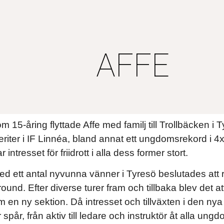
ip to main content
Skip to navigat
AFFE
15-åring flyttade Affe med familj till Trollbäcken i T
eriter i IF Linnéa, bland annat ett ungdomsrekord i 
 intresset för friidrott i alla dess former stort.
d ett antal nyvunna vänner i Tyresö beslutades att 
llround. Efter diverse turer fram och tillbaka blev det
 en ny sektion. Då intresset och tillväxten i den nya
 spår, från aktiv till ledare och instruktör åt alla ung