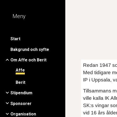
Sk
Meny
Start
Bakgrund och syfte
Om Affe och Berit
Redan 1947 som 
Affe
Med tidigare m
IP i Uppsala, var
Berit
Tillsammans me
Stipendium
ville kalla IK A
Sponsorer
SK:s vingar som
vid 16 års ålder
Organisation