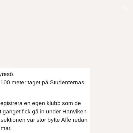
ion
yresö.
4x100 meter taget på Studenternas
registrera en egen klubb som de
 att gänget fick gå in under Hanviken
 sektionen var stor bytte Affe redan
domar.