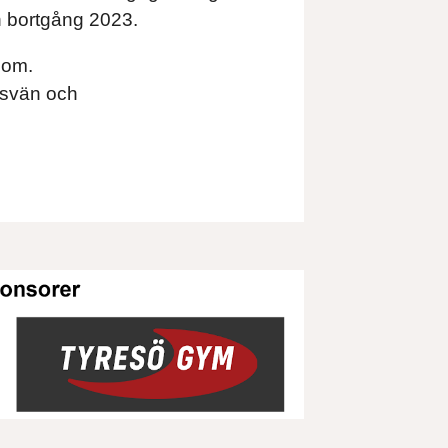
in bortgång 2023.
gdom.
omsvän och