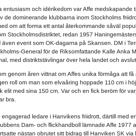
ga entusiasm och idérikedom var Affe medskapande t
 av de dominerande klubbarna inom Stockholms friid
med om att forma ett antal återkommande såväl popu
m Stockholmsdistriktet, redan 1957 Haningemäste
ll även event som OK-dagarna på Skansen. DM i Ter
kholms-General för de Riksomfattande Kalle Anka 
, med distriktstävlingar över hela landet och avslut
m genom åren vittnat om Affes unika förmåga att få a
gen roll om man som elvaåring hoppade 110 cm i höjd 
elit med sina 150 cm. Var och en fick beröm för varj
r bra.
 engagerad ledare i Hanvikens friidrott, därtill med 
lubbens Dam- och flickhandboll lämnade Affe 1977 av
rtsatte nästan obrutet sitt bidrag till Hanviken SK v