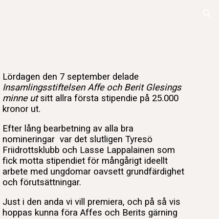
ion
Lördagen den 7 september delade
Insamlingsstiftelsen Affe och Berit Glesings
minne ut
sitt a
llra första stipendie på 25.000
kronor ut.
Efter lång bearbetning av alla bra
nomineringar var det slutligen
Tyresö
Friidrottsklubb och Lasse Lappalainen
som
fick motta stipendiet för mångårigt ideellt
arbete med ungdomar oavsett grundfärdighet
och förutsättningar.
Just i den anda vi vill premiera, och på så vis
hoppas kunna föra Affes och Berits gärning